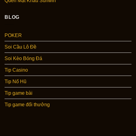
Quên Mật Khẩu Sunwin
BLOG
POKER
Soi Cầu Lô Đề
Soi Kèo Bóng Đá
Tip Casino
Tip Nổ Hũ
Tip game bài
Tip game đổi thưởng