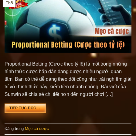
Th5
Proportional Betting (Cược theo tỷ lệ) là một trong những
hình thức cược hấp dẫn đang được nhiều người quan
tâm. Bạn có thể dễ dàng theo dõi cũng như trải nghiệm giải
trí với hình thức này, kiếm tiền nhanh chóng. Bài viết của
Sunwin sẽ chia sẻ chi tiết hơn đến người chơi […]
TIẾP TỤC ĐỌC
→
Đăng trong
Mẹo cá cược