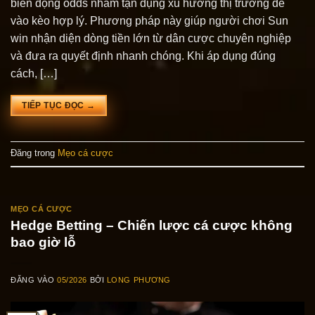
biến động odds nhằm tận dụng xu hướng thị trường để
vào kèo hợp lý. Phương pháp này giúp người chơi Sun
win nhận diện dòng tiền lớn từ dân cược chuyên nghiệp
và đưa ra quyết định nhanh chóng. Khi áp dụng đúng
cách, […]
TIẾP TỤC ĐỌC
→
Đăng trong
Mẹo cá cược
MẸO CÁ CƯỢC
Hedge Betting – Chiến lược cá cược không
bao giờ lỗ
ĐĂNG VÀO
05/2026
BỞI
LONG PHƯƠNG