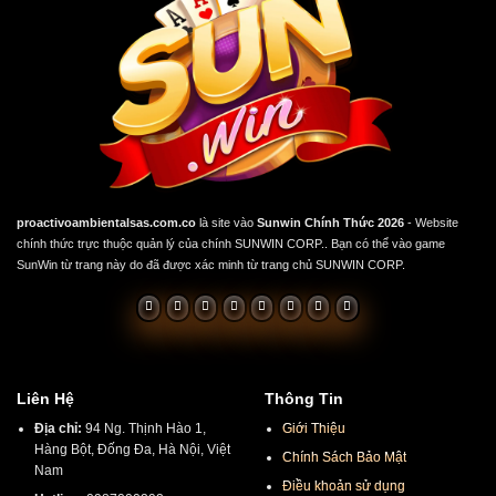
proactivoambientalsas.com.co
là site vào
Sunwin Chính Thức 2026
- Website
chính thức trực thuộc quản lý của chính SUNWIN CORP.. Bạn có thể vào game
SunWin từ trang này do đã được xác minh từ trang chủ SUNWIN CORP.
Liên Hệ
Thông Tin
Địa chỉ:
94 Ng. Thịnh Hào 1,
Giới Thiệu
Hàng Bột, Đống Đa, Hà Nội, Việt
Chính Sách Bảo Mật
Nam
Điều khoản sử dụng