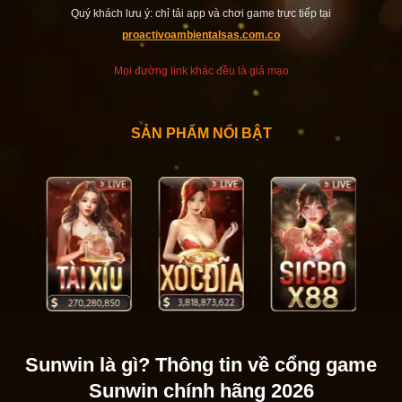
Quý khách lưu ý: chỉ tải app và chơi game trực tiếp tại
proactivoambientalsas.com.co
Mọi đường link khác đều là giả mạo
SẢN PHẨM NỔI BẬT
Sunwin là gì? Thông tin về cổng game
Sunwin chính hãng 2026